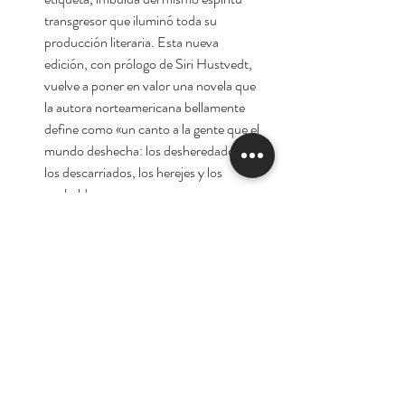
transgresor que iluminó toda su
producción literaria. Esta nueva
edición, con prólogo de Siri Hustvedt,
vuelve a poner en valor una novela que
la autora norteamericana bellamente
define como «un canto a la gente que el
mundo deshecha: los desheredados,
los descarriados, los herejes y los
rebeldes».
Autora:
Djuna Barnes
Tienda
Nuestra Historia
Contacto