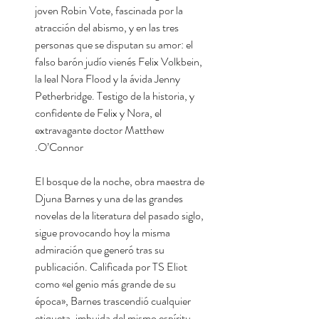
joven Robin Vote, fascinada por la
atracción del abismo, y en las tres
personas que se disputan su amor: el
falso barón judío vienés Felix Volkbein,
la leal Nora Flood y la ávida Jenny
Petherbridge. Testigo de la historia, y
confidente de Felix y Nora, el
extravagante doctor Matthew
O’Connor.
El bosque de la noche, obra maestra de
Djuna Barnes y una de las grandes
novelas de la literatura del pasado siglo,
sigue provocando hoy la misma
admiración que generó tras su
publicación. Calificada por TS Eliot
como «el genio más grande de su
época», Barnes trascendió cualquier
etiqueta, imbuida del mismo espíritu