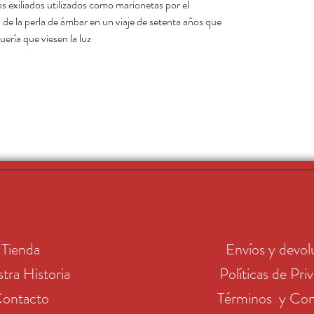
unos exiliados utilizados como marionetas por el
a de la perla de ámbar en un viaje de setenta años que
ría que viesen la luz.
Tienda
Envíos y devol
tra Historia
Políticas de Pri
ontacto
Términos y Con