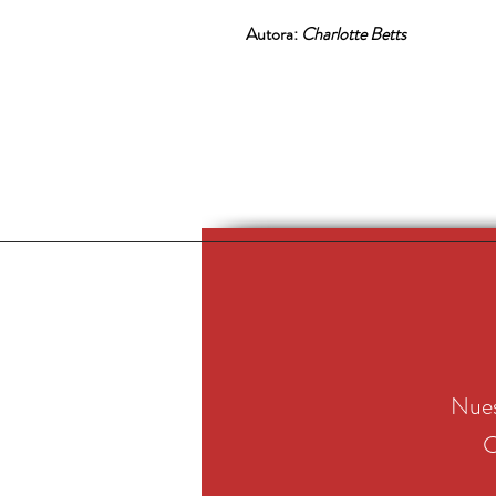
Autora:
Charlotte Betts
Nues
C