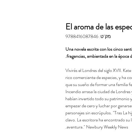
El aroma de las espec
מק"ט: 9788416087846
Una novela escrita con los cinco sent
fragancias, ambientada en la época d
Vivirás el Londres del siglo XVII. Kat
rico comerciante de especias, y ha con
que su sueño de formar una familia fe
Incendio arrasa la ciudad de Londres 
habían invertido todo su patrimonio y
empezar de cero y luchar por ganarse
personajes sin escrúpulos. "Tras La hij
clavo. La escritora ha encontrado su 
aventura." Newbury Weekly News.