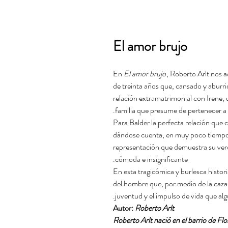
El amor brujo
En
El amor brujo
, Roberto Arlt nos a
de treinta años que, cansado y aburri
relación extramatrimonial con Irene, 
familia que presume de pertenecer a la
Para Balder la perfecta relación que 
dándose cuenta, en muy poco tiempo,
representación que demuestra su verd
cómoda e insignificante.
En esta tragicómica y burlesca histor
del hombre que, por medio de la caza y
juventud y el impulso de vida que alg
Autor:
Roberto Arlt
*Roberto Arlt nació en el barrio de Fl