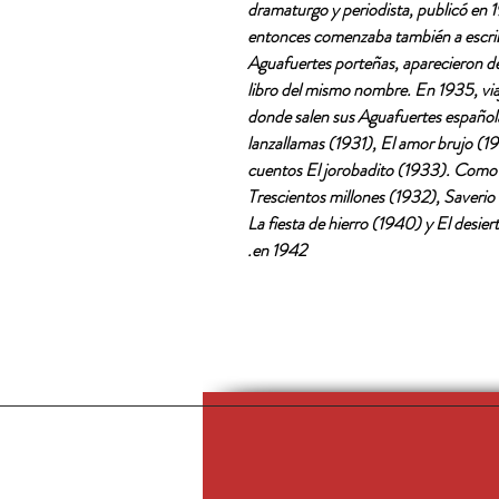
dramaturgo y periodista, publicó en 1
entonces comenzaba también a escribi
Aguafuertes porteñas, aparecieron de
libro del mismo nombre. En 1935, vi
donde salen sus Aguafuertes española
lanzallamas (1931), El amor brujo (193
cuentos El jorobadito (1933). Como d
Trescientos millones (1932), Saverio 
La fiesta de hierro (1940) y El desie
en 1942.