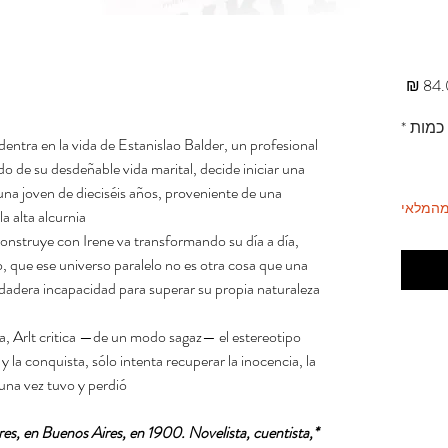
מחיר
כמות
*
dentra en la vida de Estanislao Balder, un profesional
do de su desdeñable vida marital, decide iniciar una
una joven de dieciséis años, proveniente de una
מהמלאי
 alta alcurnia.
construye con Irene va transformando su día a día,
 que ese universo paralelo no es otra cosa que una
adera incapacidad para superar su propia naturaleza
ia, Arlt critica —de un modo sagaz— el estereotipo
 la conquista, sólo intenta recuperar la inocencia, la
una vez tuvo y perdió.
ores, en Buenos Aires, en 1900. Novelista, cuentista,