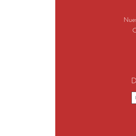
Nues
C
D