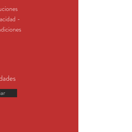
uciones
vacidad -
diciones
edades
iar