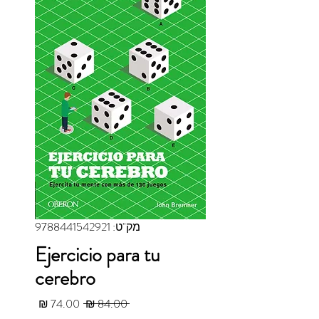
מק"ט: 9788441542921
Ejercicio para tu
cerebro
מחיר רגיל
מחיר מב
 ‏84.00 ‏₪ 