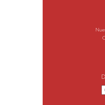
Nues
C
D