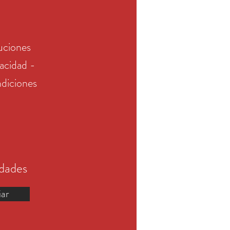
uciones
vacidad -
diciones
edades
iar