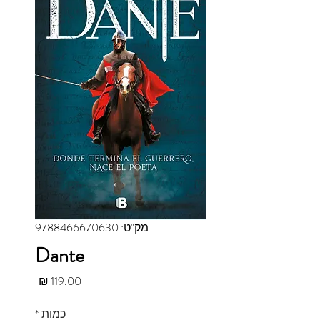
מק"ט: 9788466670630
Dante
מחיר
כמות
*