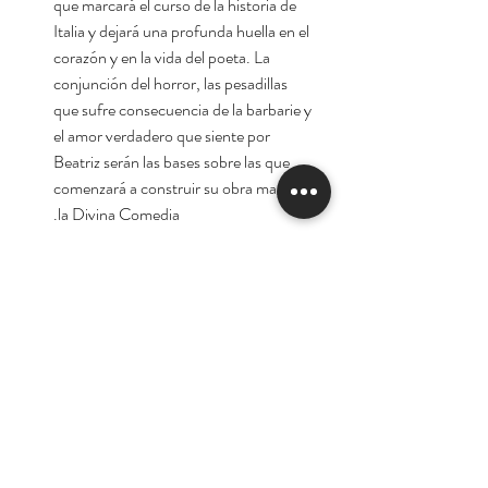
que marcará el curso de la historia de
Italia y dejará una profunda huella en el
corazón y en la vida del poeta. La
conjunción del horror, las pesadillas
que sufre consecuencia de la barbarie y
el amor verdadero que siente por
Beatriz serán las bases sobre las que
comenzará a construir su obra magna,
la Divina Comedia.
Autor:
Matteo Strukul
Tienda
Nuestra Historia
Contacto