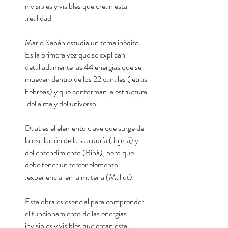
invisibles y visibles que crean esta
realidad.
Mario Sabán estudia un tema inédito.
Es la primera vez que se explican
detalladamente las 44 energías que se
mueven dentro de los 22 canales (letras
hebreas) y que conforman la estructura
del alma y del universo.
Daat es el elemento clave que surge de
la oscilación de la sabiduría (Jojmá) y
del entendimiento (Biná), pero que
debe tener un tercer elemento
experiencial en la materia (Maljut).
Esta obra es esencial para comprender
el funcionamiento de las energías
invisibles y visibles que crean esta