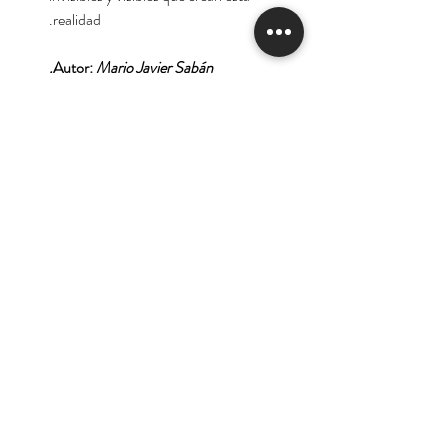
realidad.
Autor:
Mario Javier Sabán.
Tienda
Nuestra Historia
Contacto
Deseo suscribirme para
recibir las ofertas y
novedades