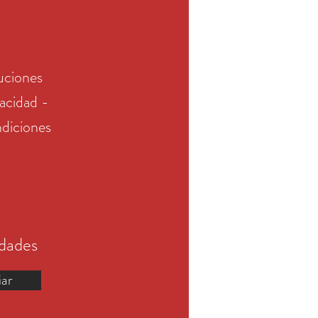
uciones
vacidad -
diciones
edades
iar