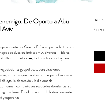
 enemigo. De Oporto a Abu
מחיר
 Aviv
כמות
*
je apasionante por Oriente Próximo para adentrarnos
onajes decisivos en ámbitos muy diversos —líderes
y estrellas futbolísticas—, todos enfocados bajo un
n negociaciones geopolíticas, conspiraciones
vadas, como las que mantuvo con el papa Francisco.
iálogo, la discreción y la diplomacia.
 Cymerman comparte sus recuerdos de infancia, su
migrar a Israel. Este libro aborda la historia reciente
d y esperanza.