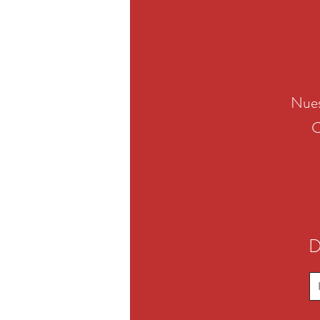
Nues
C
D