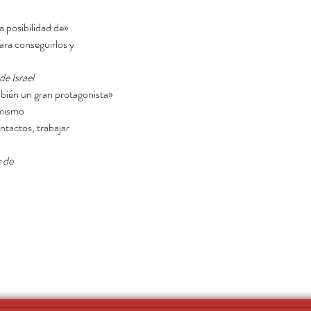
«Fue uno de los primeros en vaticinar la posibilidad de
ara conseguirlos y
e Israel.
«Henrique es un gran periodista, y también un gran protagonista
l mismo
ntactos, trabajar
 de