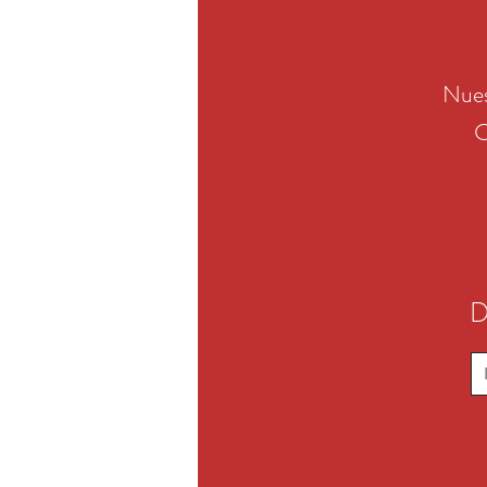
Nues
C
D