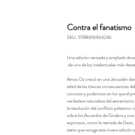
Contra el fanatismo
SKU: 9788416964246
Una edición revisada y ampliada de 
de uno de los intelectuales más desta
Amos Oz creció en una Jerusalén deva
edad de las tóxicas consecuencias de
concisos y poderosos en los que el pre
verdadera naturaleza del extremismo
la resolución del conflicto palestino-
sobre los Acuerdos de Ginebra y una 
espinosos, como la retirada de Gaza, l
texto que recoge esta nueva edición e