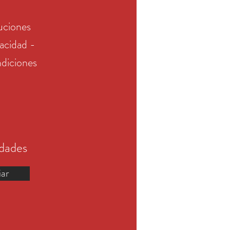
uciones
vacidad -
diciones
edades
iar