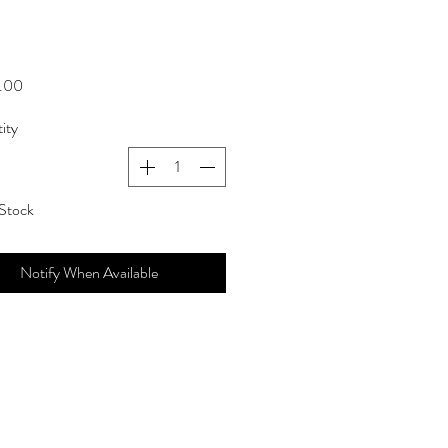
00 ₪
ity
Stock
Notify When Available