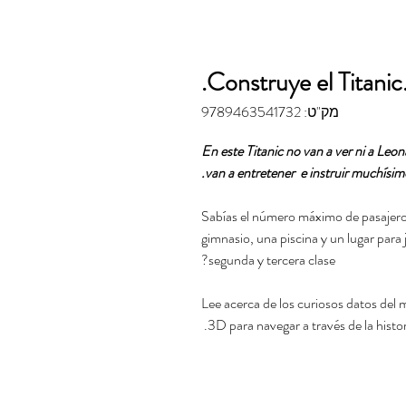
Construye el Titanic
מק"ט: 9789463541732
En este Titanic no van a ver ni a Leo
van a entretener e instruir muchísi
¿Sabías el número máximo de pasajero
gimnasio, una piscina y un lugar para 
segunda y tercera clase?
Lee acerca de los curiosos datos del
3D para navegar a través de la histo