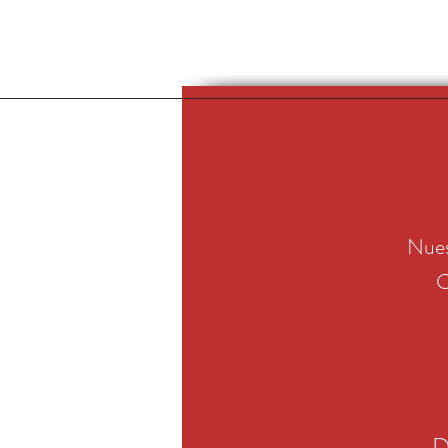
Nues
C