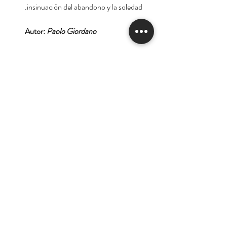
insinuación del abandono y la soledad.
Autor:
Paolo Giordano
Tienda
Nuestra Historia
Contacto
Deseo suscribirme para
recibir las ofertas y