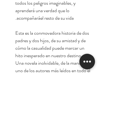
todos los peligros imaginables, y
aprenderá una verdad que lo
acompañaráel resto de su vida.
Esta es la conmovedora historia de dos
padres y dos hijos, de su amistad y de
cómo la casualidad puede marcar un
hito inesperado en nuestro destino.
Una novela inolvidable, de la mano de
uno de los autores más leídos en todo el
mundo.
Autor:
Khaled Hosseini
Tienda
Nuestra Historia