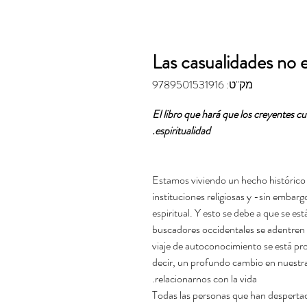
Las casualidades no 
מק"ט: 9789501531916
El libro que hará que los creyentes cue
espiritualidad.
Estamos viviendo un hecho histórico 
instituciones religiosas y -sin emba
espiritual. Y esto se debe a que se e
buscadores occidentales se adentren 
viaje de autoconocimiento se está pr
decir, un profundo cambio en nuestr
relacionarnos con la vida.
Todas las personas que han desperta