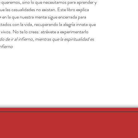
e queremos, sino lo que necesitamos para aprender y
e las casualidades no existan. Este libro explica
» en la que nuestra mente sigue encerrada para
ados con la vida, recuperando la alegría innata que
vivos. No te lo creas: atrévete a experimentarlo.
o de ir al infierno, mientras que la espiritualidad es
fierno.