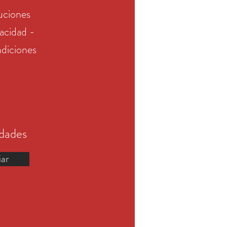
uciones
vacidad -
diciones
edades
iar