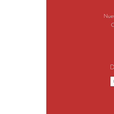
Nues
C
D