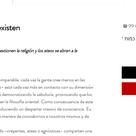
existen
מחיר
כמות
*
stionen la religión y los ateos se abran a la
imparable: cada vez la gente cree menos en las
rgo- está cada vez más en contacto con su dimensión
stá democratizando la sabiduría, provocando que los
en la filosofía oriental. Como consecuencia de este
oduciendo un despertar masivo de consciencia. Es
a manera de concebirnos a nosotros mismos y de
do -creyentes, ateas o agnósticas- comparten una