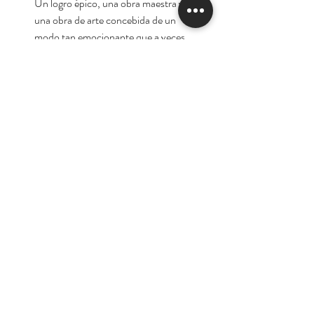
«Un logro épico, una obra maestra y
una obra de arte concebida de un
modo tan emocionante que a veces
pareciera que es algo más que
meramente un libro.»
Independent on Sunday
«Dramática, provocativa e
inquietantemente sugerente, Blonde es
tan explosiva como su protagonista, la
legendaria Marilyn Monroe. En una
prosa impresionista de elevada
potencia, Oates crea un retrato
sorprendente y conmovedor de la
estrella mítica y de la sociedad que la
creó y le falló.»
Publishers Weekly
«Una magnífica obra, escrita con parte
de esa frenética inspiración con la que
Marilyn Monroe vivió su vida. Si no ha