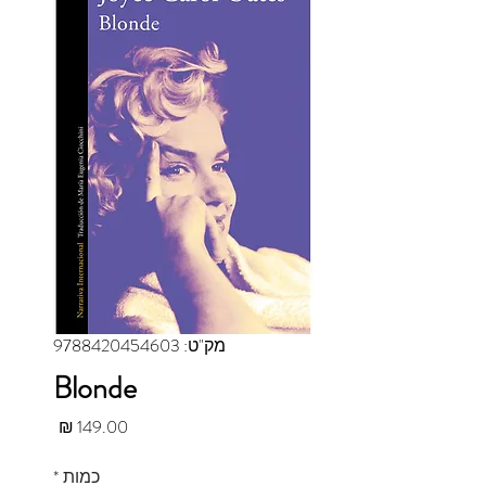
מק"ט: 9788420454603
Blonde
מחיר
כמות
*