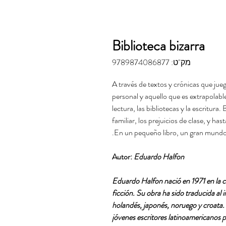
Biblioteca bizarra
מק"ט: 9789874086877
A través de textos y crónicas que jue
personal y aquello que es extrapolabl
lectura, las bibliotecas y la escritur
familiar, los prejuicios de clase, y h
En un pequeño libro, un gran mundo
Autor:
Eduardo Halfon
*Eduardo Halfon nació en 1971 en la 
ficción. Su obra ha sido traducida al i
holandés, japonés, noruego y croata
jóvenes escritores latinoamericanos p