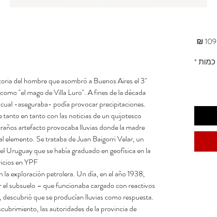
מחיר
כמות
*
 historia del hombre que asombró a Buenos Aires el 3
omo "el mago de Villa Luro". A fines de la década
 cual -aseguraba- podía provocar precipitaciones.
tanto en tanto con las noticias de un quijotesco
raños artefacto provocaba lluvias donde la madre
al elemento. Se trataba de Juan Baigorri Velar, un
l Uruguay que se había graduado en geofísica en la
icios en YPF.
n la exploración petrolera. Un día, en el año 1938,
 el subsuelo – que funcionaba cargado con reactivos
, descubrió que se producían lluvias como respuesta.
cubrimiento, las autoridades de la provincia de