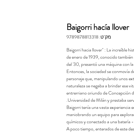
Baigorri hacía llover
מק"ט: 9789878813318
"Baigorri hacia llover" : La increíble
de enero de 1939, conocido también c
del '30, presentó una máquina con la
Entonces, la sociedad se conmovía de 
personaje que, manipulando unos ext
naturaleza se negaba a brindar ese vit
entrerriano oriundo de Concepción de
Universidad de Milán y prestaba serv
Baigorri tenía una vasta experiencia e
maniobrando un equipo para explorar
químicos y conectado a una batería -
A poco tiempo, enterados de este des