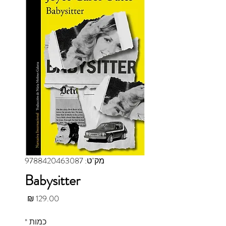
מק"ט: 9788420463087
Babysitter
מחיר
כמות
*