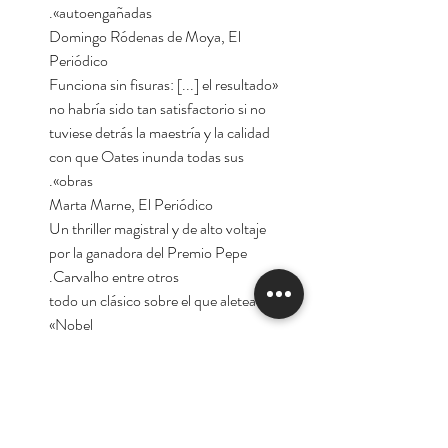
autoengañadas».
Domingo Ródenas de Moya, El
Periódico
«Funciona sin fisuras: [...] el resultado
no habría sido tan satisfactorio si no
tuviese detrás la maestría y la calidad
con que Oates inunda todas sus
obras».
Marta Marne, El Periódico
Un thriller magistral y de alto voltaje
por la ganadora del Premio Pepe
Carvalho entre otros.
«todo un clásico sobre el que aletea el
Nobel»
(Elena Hevia, El Periódico de
Catalunya)
«Puro terror doméstico.
[...] Babysitter tiene algo de esas
lecturas-túnel que te hacen seguir sin