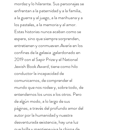
mordaz y lo hilarante. Sus personajes se
enfrentan a la paternidad y a la familia,
a la guerra y al juego, a la marihuana y a
los pasteles, a la memoria y al amor.
Estas historias nunca acaban como se
espera, sino que siempre sorprenden,
entretienen y conmueven.Avería en los
confines de la galaxia ;galardonado en
2019 con el Sapir Prize y el National
Jewish Book Award; tiene como hilo
conductor la incapacidad de
comunicarnos, de comprender el
mundo que nos rodea y, sobre todo, de
entendernos los unos a los otros. Pero
de algún modo, a lo largo de sus
páginas, a través del profundo amor del
autor por la humanidad y nuestra
desventurada existencia, hay una luz
que brilla y mantiene viva la chispa de