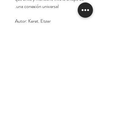
una conexión universal.
Autor: Keret, Etgar
Tienda
Nuestra Historia
Contacto
Deseo suscribirme para
recibir las ofertas y
novedades