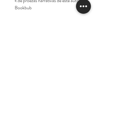
de proezas narrativas de este autor.»
Bookbub
«Un nuevo clásico para los fans de
Stephen King.»
Associated Press
«La escritura de King en Después es
limpia, directa y evocadora, como
siempre lo ha sido. El argumento,
basado en un crimen, es impelente, y
algunas frases quitan el aliento... Estáis
en las manos de un narrador magistral.»
Washington Post
Autor:
Stephen King.