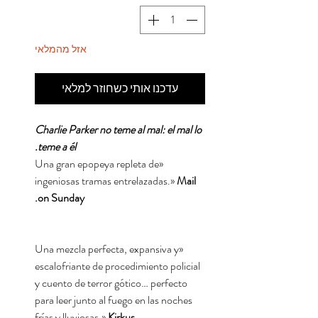
אזל מהמלאי
עדכנו אותי כשחוזר למלאי
Charlie Parker no teme al mal: el mal lo
teme a él.
«Una gran epopeya repleta de
ingeniosas tramas entrelazadas.»
Mail
on Sunday.
«Una mezcla perfecta, expansiva y
escalofriante de procedimiento policial
y cuento de terror gótico… perfecto
para leer junto al fuego en las noches
frías y lluviosas.»
Kirkus