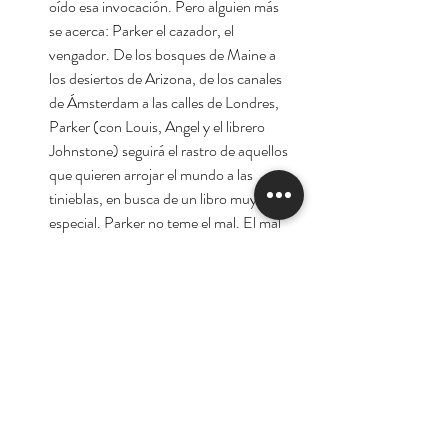
oído esa invocación. Pero alguien más
se acerca: Parker el cazador, el
vengador. De los bosques de Maine a
los desiertos de Arizona, de los canales
de Ámsterdam a las calles de Londres,
Parker (con Louis, Angel y el librero
Johnstone) seguirá el rastro de aquellos
que quieren arrojar el mundo a las
tinieblas, en busca de un libro muy
especial. Parker no teme el mal. El mal
lo teme a él.
Autor:
John Connolly
Tienda
Nuestra Historia