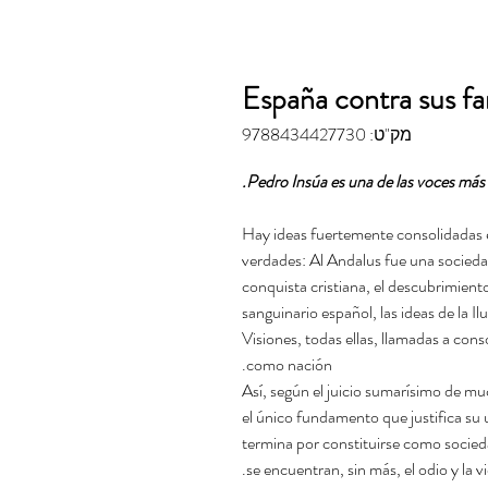
מק"ט: 9788434427730
Pedro Insúa es una de las voces más f
Hay ideas fuertemente consolidadas 
verdades: Al Andalus fue una sociedad
conquista cristiana, el descubrimient
sanguinario español, las ideas de la 
Visiones, todas ellas, llamadas a cons
como nación.
Así, según el juicio sumarísimo de m
el único fundamento que justifica su
termina por constituirse como socieda
se encuentran, sin más, el odio y la vi