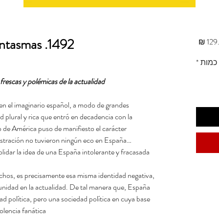
1492. España contra sus fantasmas
מחיר
כמות
*
rescas y polémicas de la actualidad.
en el imaginario español, a modo de grandes
 plural y rica que entró en decadencia con la
o de América puso de manifiesto el carácter
Ilustración no tuvieron ningún eco en España…
olidar la idea de una España intolerante y fracasada
uchos, es precisamente esa misma identidad negativa,
 unidad en la actualidad. De tal manera que, España
d política, pero una sociedad política en cuya base
olencia fanática.