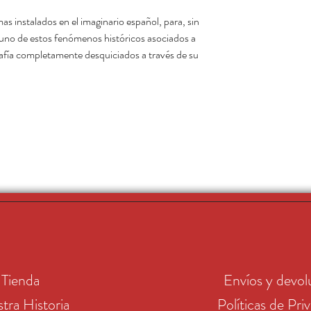
as instalados en el imaginario español, para, sin
a uno de estos fenómenos históricos asociados a
rafía completamente desquiciados a través de su
Tienda
Envíos y devol
tra Historia
Políticas de Pri