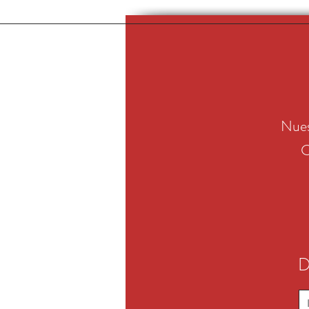
Nues
C
D