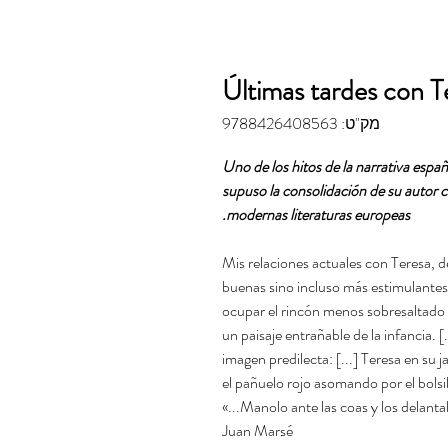
Últimas tardes con T
מק"ט: 9788426408563
Uno de los hitos de la narrativa espa
supuso la consolidación de su autor c
modernas literaturas europeas.
«Mis relaciones actuales con Teresa, 
buenas sino incluso más estimulantes
ocupar el rincón menos sobresaltado d
un paisaje entrañable de la infancia. [
imagen predilecta: [...] Teresa en s
el pañuelo rojo asomando por el bolsil
Manolo ante las coas y los delantale
Juan Marsé