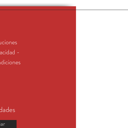
uciones
vacidad -
diciones
edades
iar